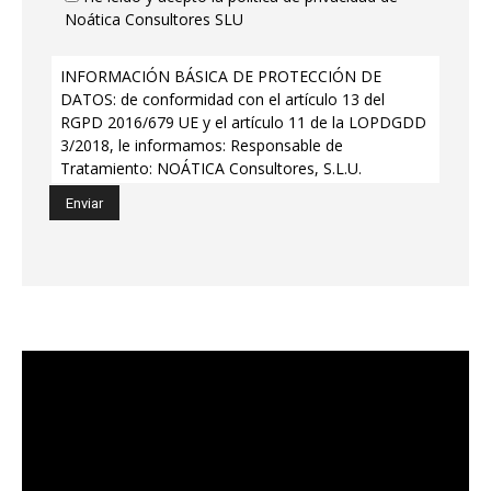
Noática Consultores SLU
INFORMACIÓN BÁSICA DE PROTECCIÓN DE
DATOS: de conformidad con el artículo 13 del
RGPD 2016/679 UE y el artículo 11 de la LOPDGDD
3/2018, le informamos: Responsable de
Tratamiento: NOÁTICA Consultores, S.L.U.
www.noatica.es B91501254. Base de Legitimación
del tratamiento: el consentimiento (Art. 6.1 a)
RGPD). Finalidad del tratamiento: atención solicitud
de información a través de formulario web. Plazo
de conservación: 1 año desde la toma de contacto.
Medidas de seguridad: las tendentes a garantizar la
absoluta confidencialidad de los datos personales
objeto de tratamiento. Sus derechos en materia de
protección de datos personales: Derechos de
Acceso, Rectificación, Supresión, Limitación,
Portabilidad, Oposición y a no ser objeto de
decisiones Automatizadas (incluidas la elaboración
de perfiles) en el Tratamiento de sus Datos
Personales que obran en nuestras actividades de