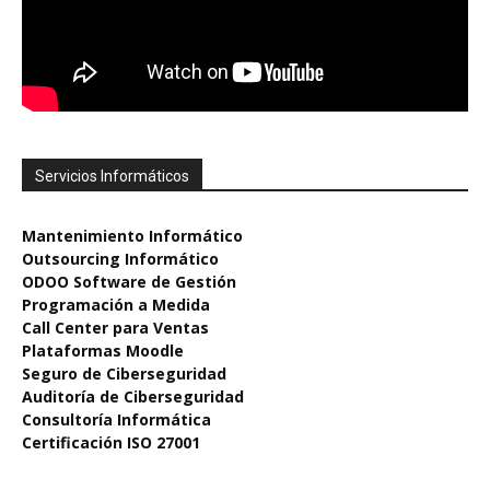
tratamiento titularidad del responsable de
Tratamiento. También dispone del derecho a retirar
su consentimiento en cualquier momento. Para
ejercitar los Derechos, deberá remitir correo
electrónico a info@noatica.com acreditando
debidamente su identidad. Se le informa de la
posibilidad de presentar reclamación ante la
Servicios Informáticos
Agencia Española de Protección de Datos
(www.agpd.es) para el supuesto que considere que
se han vulnerado sus derechos
Mantenimiento Informát
ico
Outsourcing Informático
ODOO Software de Gestión
Programación a Medida
Call Center para Ventas
Plataformas Moodle
Seguro de Ciberseguridad
Auditoría de Ciberseguridad
Consultoría Informática
Certificación ISO 27001