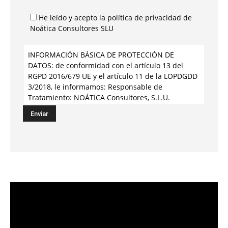
He leído y acepto la política de privacidad de
Noática Consultores SLU
INFORMACIÓN BÁSICA DE PROTECCIÓN DE
DATOS: de conformidad con el artículo 13 del
RGPD 2016/679 UE y el artículo 11 de la LOPDGDD
3/2018, le informamos: Responsable de
Tratamiento: NOÁTICA Consultores, S.L.U.
www.noatica.es B91501254. Base de Legitimación
del tratamiento: el consentimiento (Art. 6.1 a)
RGPD). Finalidad del tratamiento: atención
solicitud de información a través de formulario
web. Plazo de conservación: 1 año desde la toma
de contacto. Medidas de seguridad: las tendentes
a garantizar la absoluta confidencialidad de los
datos personales objeto de tratamiento. Sus
derechos en materia de protección de datos
personales: Derechos de Acceso, Rectificación,
Supresión, Limitación, Portabilidad, Oposición y a
no ser objeto de decisiones Automatizadas